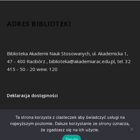
ADRES BIBLIOTEKI
Biblioteka Akademii Nauk Stosowanych, ul. Akademicka 1,
47 - 400 Racibórz , biblioteka@akademiarac.edu.pl, tel. 32
415 - 50 - 20 wew. 120
Deklaracja dostępności
Ta strona korzysta z ciasteczek aby świadczyć usługi na
najwyższym poziomie. Dalsze korzystanie ze strony oznacza,
Zaprojektowany przez
| Obsługiwane przez
Elegant Themes
że zgadzasz się na ich użycie.
WordPress
Zgoda