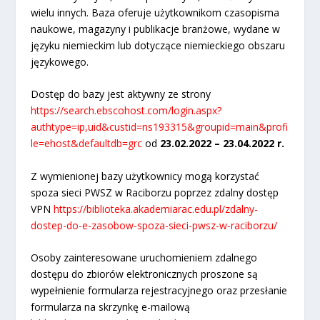
wielu innych. Baza oferuje użytkownikom czasopisma
naukowe, magazyny i publikacje branżowe, wydane w
języku niemieckim lub dotyczące niemieckiego obszaru
językowego.
Dostęp do bazy jest aktywny ze strony
https://search.ebscohost.com/login.aspx?
authtype=ip,uid&custid=ns193315&groupid=main&profi
le=ehost&defaultdb=grc
od
23.02.2022 – 23.04.2022 r.
Z wymienionej bazy użytkownicy mogą korzystać
spoza sieci PWSZ w Raciborzu poprzez zdalny dostęp
VPN
https://biblioteka.akademiarac.edu.pl/zdalny-
dostep-do-e-zasobow-spoza-sieci-pwsz-w-raciborzu/
Osoby zainteresowane uruchomieniem zdalnego
dostępu do zbiorów elektronicznych proszone są
wypełnienie formularza rejestracyjnego oraz przesłanie
formularza na skrzynkę e-mailową