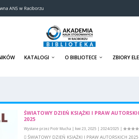
ówna ANS w Raciborzu
NIKÓW
KATALOGI
O BIBLIOTECE
ZBIORY EL
ŚWIATOWY DZIEŃ KSIĄŻKI I PRAW AUTORSKI
2025
Wysłane przez
Piotr Mucha
|
kwi 23, 2025
|
2024/2025
|
 ŚWIATOWY DZIEŃ KSIĄŻKI I PRAW AUTORSKICH 2025 