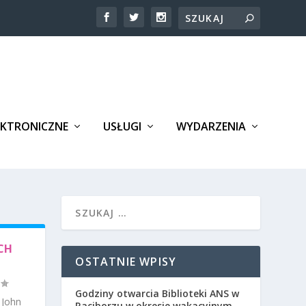
EKTRONICZNE
USŁUGI
WYDARZENIA
CH
OSTATNIE WPISY
Godziny otwarcia Biblioteki ANS w
John
Raciborzu w okresie wakacyjnym