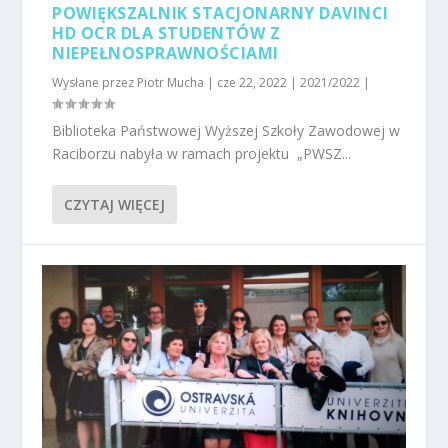
POWIĘKSZALNIK STACJONARNY DAVINCI
HD OCR DLA STUDENTÓW Z
NIEPEŁNOSPRAWNOŚCIAMI
Wysłane przez
Piotr Mucha
|
cze 22, 2022
|
2021/2022
|
Biblioteka Państwowej Wyższej Szkoły Zawodowej w
Raciborzu nabyła w ramach projektu „PWSZ...
CZYTAJ WIĘCEJ