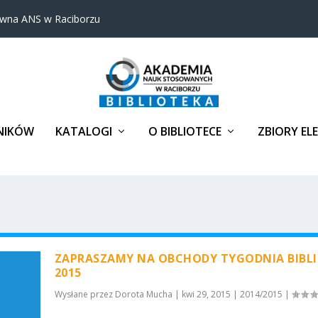
ówna ANS w Raciborzu
NIKÓW
KATALOGI
O BIBLIOTECE
ZBIORY EL
ZAPRASZAMY NA OBCHODY TYGODNIA BIBL
2015
Wysłane przez
Dorota Mucha
|
kwi 29, 2015
|
2014/2015
|