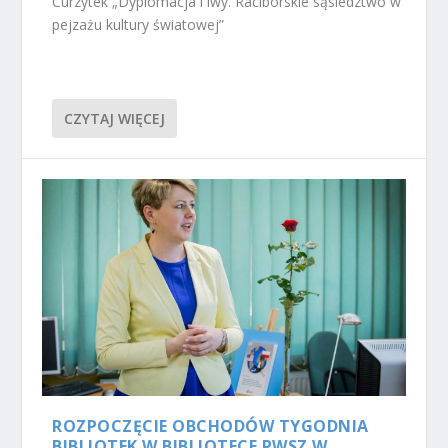
Curzytek „Dyplomacja i lwy. Raciborskie sąsiedztwo w
pejzażu kultury światowej”
CZYTAJ WIĘCEJ
ROZPOCZĘCIE OBCHODÓW TYGODNIA
BIBLIOTEK W BIBLIOTECE PWSZ W