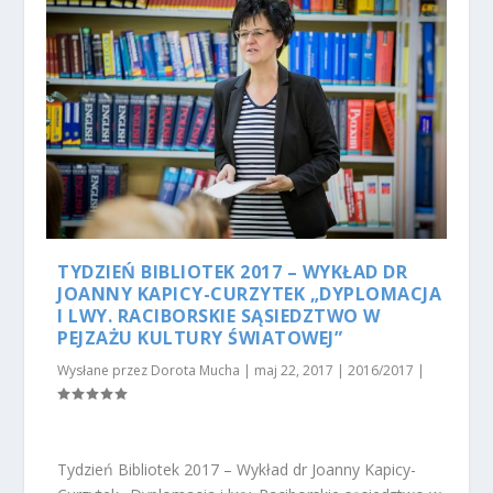
TYDZIEŃ BIBLIOTEK 2017 – WYKŁAD DR
JOANNY KAPICY-CURZYTEK „DYPLOMACJA
I LWY. RACIBORSKIE SĄSIEDZTWO W
PEJZAŻU KULTURY ŚWIATOWEJ”
Wysłane przez
Dorota Mucha
|
maj 22, 2017
|
2016/2017
|
Tydzień Bibliotek 2017 – Wykład dr Joanny Kapicy-