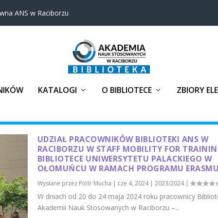
ówna ANS w Raciborzu
NIKÓW
KATALOGI
O BIBLIOTECE
ZBIORY EL
UDZIAŁ PRACOWNIKÓW BIBLIOTEKI ANS W
RACIBORZU W STAFF MOBILITY FOR TRAINI
BIBLIOTECE UNIWERSYTETU PALACKIEGO W
OŁOMUŃCU W RAMACH PROGRAMU ERASMU
Wysłane przez
Piotr Mucha
|
cze 4, 2024
|
2023/2024
|
​W dniach od 20 do 24 maja 2024 roku pracownicy Bibliot
Akademii Nauk Stosowanych w Raciborzu –...