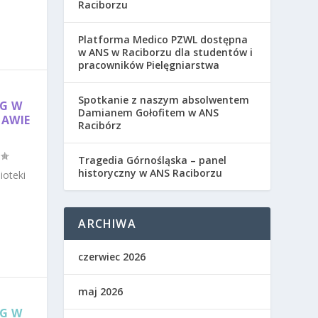
Raciborzu
Platforma Medico PZWL dostępna
w ANS w Raciborzu dla studentów i
pracowników Pielęgniarstwa
Spotkanie z naszym absolwentem
NG W
Damianem Gołofitem w ANS
PAWIE
Racibórz
Tragedia Górnośląska – panel
historyczny w ANS Raciborzu
ioteki
ARCHIWA
czerwiec 2026
maj 2026
NG W