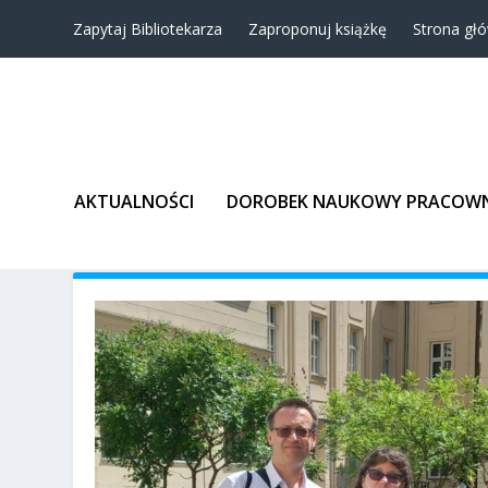
Zapytaj Bibliotekarza
Zaproponuj książkę
Strona gł
AKTUALNOŚCI
DOROBEK NAUKOWY PRACOW
TAG:
ERASMUS+