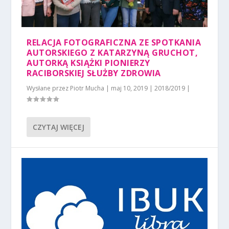
RELACJA FOTOGRAFICZNA ZE SPOTKANIA
AUTORSKIEGO Z KATARZYNĄ GRUCHOT,
AUTORKĄ KSIĄŻKI PIONIERZY
RACIBORSKIEJ SŁUŻBY ZDROWIA
Wysłane przez
Piotr Mucha
|
maj 10, 2019
|
2018/2019
|
CZYTAJ WIĘCEJ