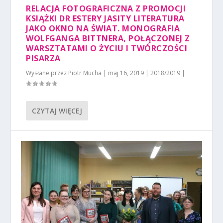
RELACJA FOTOGRAFICZNA Z PROMOCJI
KSIĄŻKI DR ESTERY JASITY LITERATURA
JAKO OKNO NA ŚWIAT. MONOGRAFIA
WOLFGANGA BITTNERA, POŁĄCZONEJ Z
WARSZTATAMI O ŻYCIU I TWÓRCZOŚCI
PISARZA
Wysłane przez
Piotr Mucha
|
maj 16, 2019
|
2018/2019
|
CZYTAJ WIĘCEJ