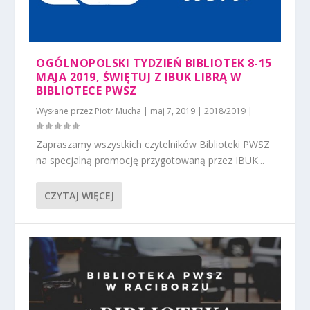
OGÓLNOPOLSKI TYDZIEŃ BIBLIOTEK 8-15
MAJA 2019, ŚWIĘTUJ Z IBUK LIBRĄ W
BIBLIOTECE PWSZ
Wysłane przez
Piotr Mucha
|
maj 7, 2019
|
2018/2019
|
Zapraszamy wszystkich czytelników Biblioteki PWSZ
na specjalną promocję przygotowaną przez IBUK...
CZYTAJ WIĘCEJ