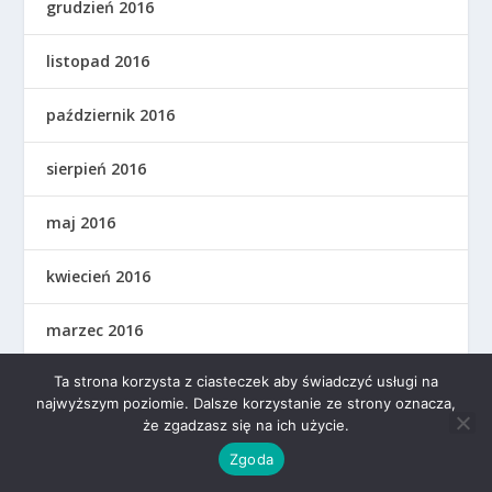
grudzień 2016
listopad 2016
październik 2016
sierpień 2016
maj 2016
kwiecień 2016
marzec 2016
Ta strona korzysta z ciasteczek aby świadczyć usługi na
grudzień 2015
najwyższym poziomie. Dalsze korzystanie ze strony oznacza,
że zgadzasz się na ich użycie.
listopad 2015
Zgoda
październik 2015