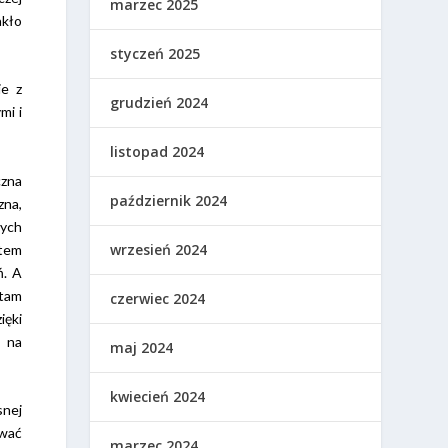
marzec 2025
akło
styczeń 2025
ie z
grudzień 2024
mi i
listopad 2024
czna
październik 2024
zna,
zych
wrzesień 2024
atem
ń. A
 tam
czerwiec 2024
ięki
e na
maj 2024
kwiecień 2024
snej
ować
marzec 2024