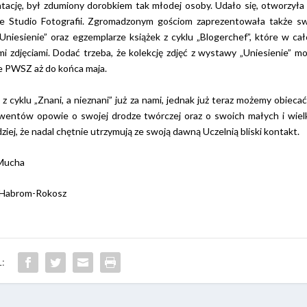
ację, był zdumiony dorobkiem tak młodej osoby. Udało się, otworzył
e Studio Fotografii. Zgromadzonym gościom zaprezentowała także s
Uniesienie” oraz egzemplarze książek z cyklu „Blogerchef”, które w cał
i zdjęciami. Dodać trzeba, że kolekcję zdjęć z wystawy „Uniesienie” m
ce PWSZ aż do końca maja.
z cyklu „Znani, a nieznani” już za nami, jednak już teraz możemy obiecać
lwentów opowie o swojej drodze twórczej oraz o swoich małych i wiel
iej, że nadal chętnie utrzymują ze swoją dawną Uczelnią bliski kontakt.
 Mucha
a Habrom-Rokosz
: