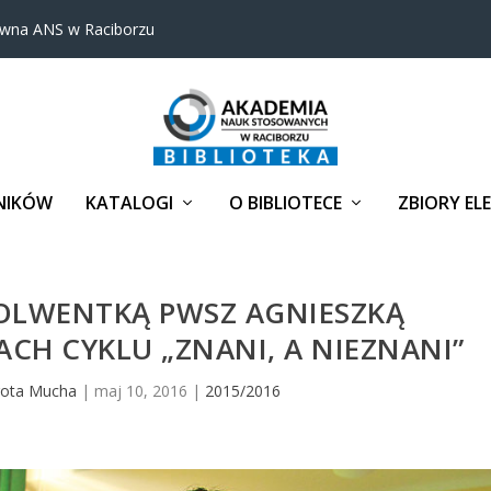
ówna ANS w Raciborzu
NIKÓW
KATALOGI
O BIBLIOTECE
ZBIORY EL
SOLWENTKĄ PWSZ AGNIESZKĄ
H CYKLU „ZNANI, A NIEZNANI”
ota Mucha
|
maj 10, 2016
|
2015/2016