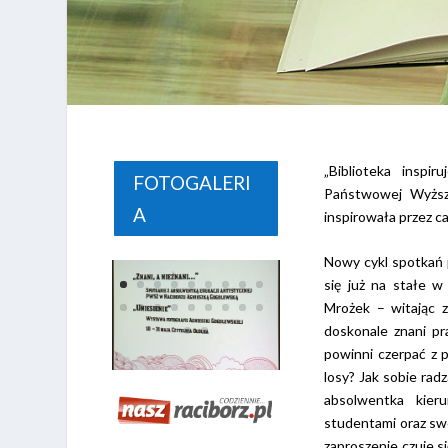
„Biblioteka inspi
FOTOGALERI
Państwowej Wyższe
A
inspirowała przez ca
Nowy cykl spotkań p
się już na stałe w
Mrożek – witając z
doskonale znani pr
powinni czerpać z 
losy? Jak sobie ra
absolwentka kieru
studentami oraz sw
zaproszenie czuje s