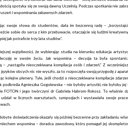
adością spotyka się ze swoją dawną Uczelnią. Podczas spotkania nie zabr
zruszeń i wspominania zabawnych zdarzeń.
jąc swoje słowa do studentów, dała im bezcenną radę – „korzystajc
eźcie sobie do serca z kim przebywacie, otaczajcie się ludźmi kreatywny
iej jak potraficie trzy lata studiów”.
ejszej wątpliwości, że wybierając studia na kierunku edukacja artysty
 decyzję w swoim życiu. Jak wspomina – decyzja ta była spontanic
 – „nastąpiła nieoczekiwana kompilacja osób i zdarzeń.” Z wcześniejs
języków obcych nic nie wyszło, za to rozpoczęła swoją przygodę z apar
jąc kolejne plenery. Tyle, jeśli chodzi o nieoczekiwane kompilacje zdarze
k podkreśla Agnieszka Gogolewska – nie byłoby artystki, nie byłoby jej
nie FOTON i jego twórczyni dr Gabriela Habrom-Rokosz. To właśnie dz
udział w licznych warsztatach, sympozjach i wystawiała swoje prac
awach.
zdobyte doświadczenia okazały się później bezcenne przy zakładaniu wła
 śmiechem wspomina – doradca zawodowy, który pomagał jej skomplet