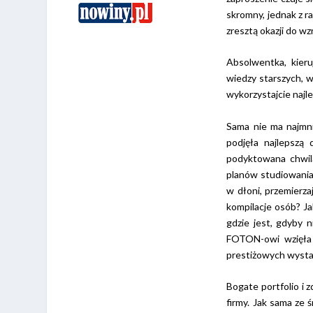
skromny, jednak z r
zresztą okazji do w
Absolwentka, kieru
wiedzy starszych, w
wykorzystajcie najlep
Sama nie ma najmni
podjęła najlepszą
podyktowana chwilą
planów studiowania 
w dłoni, przemierza
kompilacje osób? Ja
gdzie jest, gdyby 
FOTON-owi wzięła 
prestiżowych wyst
Bogate portfolio i 
firmy. Jak sama ze