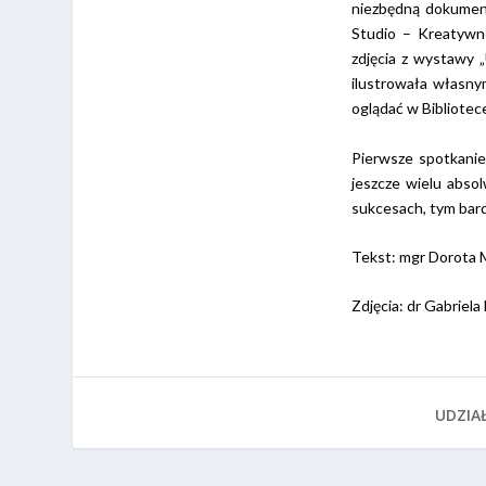
niezbędną dokument
Studio – Kreatywn
zdjęcia z wystawy „
ilustrowała własnym
oglądać w Bibliote
Pierwsze spotkanie 
jeszcze wielu abso
sukcesach, tym bardz
Tekst: mgr Dorota
Zdjęcia: dr Gabriel
UDZIAŁ