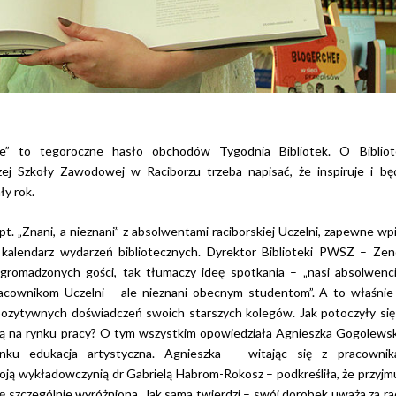
ruje” to tegoroczne hasło obchodów Tygodnia Bibliotek. O Biblio
j Szkoły Zawodowej w Raciborzu trzeba napisać, że inspiruje i bę
ły rok.
t. „Znani, a nieznani” z absolwentami raciborskiej Uczelni, zapewne wp
 kalendarz wydarzeń bibliotecznych. Dyrektor Biblioteki PWSZ – Ze
gromadzonych gości, tak tłumaczy ideę spotkania – „nasi absolwenc
acownikom Uczelni – ale nieznani obecnym studentom”. A to właśnie
pozytywnych doświadczeń swoich starszych kolegów. Jak potoczyły się
dzą na rynku pracy? O tym wszystkim opowiedziała Agnieszka Gogolews
nku edukacja artystyczna. Agnieszka – witając się z pracownika
oją wykładowczynią dr Gabrielą Habrom-Rokosz – podkreśliła, że przyjm
ię szczególnie wyróżniona. Jak sama twierdzi – swój dorobek uważa za ra