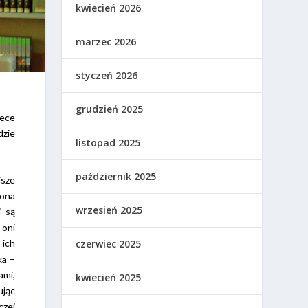
kwiecień 2026
marzec 2026
styczeń 2026
grudzień 2025
tece
dzie
listopad 2025
październik 2025
isze
nona
wrzesień 2025
i są
 oni
 ich
czerwiec 2025
ka –
mi,
kwiecień 2025
ując
czej