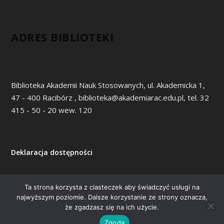
ADRES BIBLIOTEKI
Biblioteka Akademii Nauk Stosowanych, ul. Akademicka 1,
47 - 400 Racibórz , biblioteka@akademiarac.edu.pl, tel. 32
415 - 50 - 20 wew. 120
Deklaracja dostępności
Ta strona korzysta z ciasteczek aby świadczyć usługi na
najwyższym poziomie. Dalsze korzystanie ze strony oznacza,
Zaprojektowany przez
| Obsługiwane przez
Elegant Themes
że zgadzasz się na ich użycie.
WordPress
Zgoda