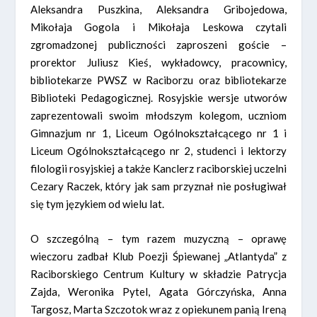
Aleksandra Puszkina, Aleksandra Gribojedowa,
Mikołaja Gogola i Mikołaja Leskowa czytali
zgromadzonej publiczności zaproszeni goście –
prorektor Juliusz Kieś, wykładowcy, pracownicy,
bibliotekarze PWSZ w Raciborzu oraz bibliotekarze
Biblioteki Pedagogicznej. Rosyjskie wersje utworów
zaprezentowali swoim młodszym kolegom, uczniom
Gimnazjum nr 1, Liceum Ogólnokształcącego nr 1 i
Liceum Ogólnokształcącego nr 2, studenci i lektorzy
filologii rosyjskiej a także Kanclerz raciborskiej uczelni
Cezary Raczek, który jak sam przyznał nie posługiwał
się tym językiem od wielu lat.
O szczególną – tym razem muzyczną – oprawę
wieczoru zadbał Klub Poezji Śpiewanej „Atlantyda” z
Raciborskiego Centrum Kultury w składzie Patrycja
Zajda, Weronika Pytel, Agata Górczyńska, Anna
Targosz, Marta Szczotok wraz z opiekunem panią Ireną