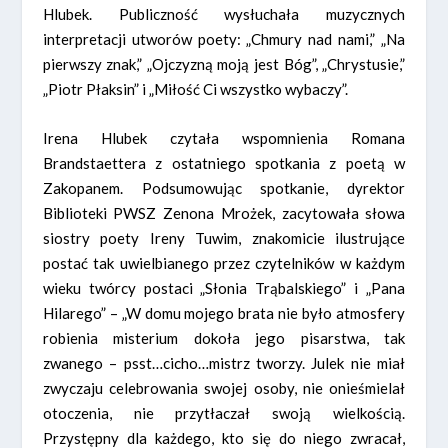
Hlubek. Publiczność wysłuchała muzycznych
interpretacji utworów poety: „Chmury nad nami,” „Na
pierwszy znak,” „Ojczyzną moją jest Bóg”, „Chrystusie,”
„Piotr Płaksin” i „Miłość Ci wszystko wybaczy”.
Irena Hlubek czytała wspomnienia Romana
Brandstaettera z ostatniego spotkania z poetą w
Zakopanem. Podsumowując spotkanie, dyrektor
Biblioteki PWSZ Zenona Mrożek, zacytowała słowa
siostry poety Ireny Tuwim, znakomicie ilustrujące
postać tak uwielbianego przez czytelników w każdym
wieku twórcy postaci „Słonia Trąbalskiego” i „Pana
Hilarego” – „W domu mojego brata nie było atmosfery
robienia misterium dokoła jego pisarstwa, tak
zwanego – psst…cicho…mistrz tworzy. Julek nie miał
zwyczaju celebrowania swojej osoby, nie onieśmielał
otoczenia, nie przytłaczał swoją wielkością.
Przystępny dla każdego, kto się do niego zwracał,