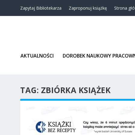
Zapytaj Bibliotekarza
Zaproponuj książkę
Strona gł
AKTUALNOŚCI
DOROBEK NAUKOWY PRACOW
TAG:
ZBIÓRKA KSIĄŻEK