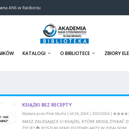
ówna ANS w Raciborzu
NIKÓW
KATALOGI
O BIBLIOTECE
ZBIORY EL
KSIĄŻKI BEZ RECEPTY
Wysłane przez
Piotr Mucha
|
lut 26, 2024
|
2023/2024
|
MASZ ZALEGAJĄCE CI KSIĄŻKI, KTÓRE MOGĄ ZYSKAĆ 
ŻYCIE? 📚 POSZUKUJEMY EGZEMPLARZY W IDEALNYM...